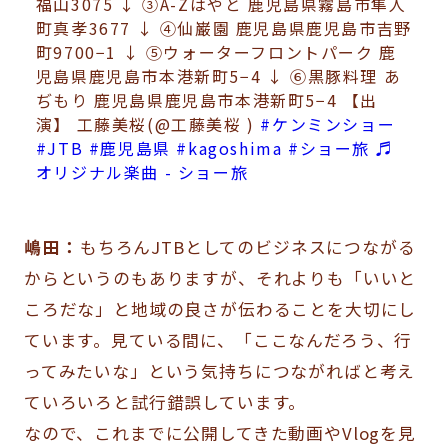
福山3075 ↓ ③A-Zはやと 鹿児島県霧島市隼人
町真孝3677 ↓ ④仙巌園 鹿児島県鹿児島市吉野
町9700−1 ↓ ⑤ウォーターフロントパーク 鹿
児島県鹿児島市本港新町5−4 ↓ ⑥黒豚料理 あ
ぢもり 鹿児島県鹿児島市本港新町5−4 【出
演】 工藤美桜(@工藤美桜 )
#ケンミンショー
#JTB
#鹿児島県
#kagoshima
#ショー旅
♬
オリジナル楽曲 - ショー旅
嶋田：
もちろんJTBとしてのビジネスにつながる
からというのもありますが、それよりも「いいと
ころだな」と地域の良さが伝わることを大切にし
ています。見ている間に、「ここなんだろう、行
ってみたいな」という気持ちにつながればと考え
ていろいろと試行錯誤しています。
なので、これまでに公開してきた動画やVlogを見