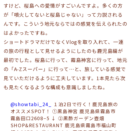
すけど、桜島への愛情がすごいんですよ。多くの方
が「噴火してないと桜島じゃない」って力説される
んです。こういう地元ならではの感覚を伝えられたの
はよかったですね。
ショートドラマだけでなくVlogを取り入れて、一連
の旅の行程として見せるようにしたのも鹿児島編が
最初でした。桜島に行って、霧島神宮に行って、地元
の「A-Zスーパー」に行って…と、旅している感覚で
見ていただけるように工夫しています。1本見たら次
も見たくなるような構成も意識しましたね。
@showtabi_24_
１泊2日で行く！鹿児島旅の
オススメSPOT！ ①黒島神宮 鹿児島県霧島市
霧島田口2608−5 ↓ ②黒酢ガーデン壺畑
SHOP&RESTAURANT 鹿児島県霧島市福山町