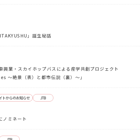
ITAKYUSHU」誕生秘話
動車興業・スカイホップバスによる産学共創プロジェクト
Mysteries 〜絶景（表）と都市伝説（裏）〜」
イトからのお知らせ
JTB
026にノミネート
JTB