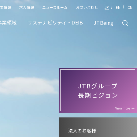
企業情報
JP
EN
CN
求人情報
ニュースルーム
お問い合わせ
事業領域
サステナビリティ・DEIB
JTBeing
JTBグループ
長期ビジョン
View more
法人のお客様