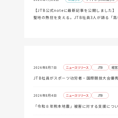
【JTB公式noteに最新記事を公開しました】
聖地の熱狂を支える。JTB社員3人が語る「
2026年8月7日
ニュースリリース
JTB
経営
JTB社員がスポーツ功労者・国際競技大会優
2026年8月4日
ニュースリリース
JTB
「令和８年熊本地震」被害に対する支援につ