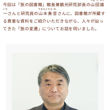
今回は「旅の図書館」館長兼観光研究部長の
​山
田
雄
いち
やま
もと
かな
ね
一
さんと研究員の​
山
本
​奏
音
さんに、図書館が所蔵す
る貴重な資料をご紹介いただきながら、人々が辿っ
てきた「旅の変遷」についてお話を伺いました。