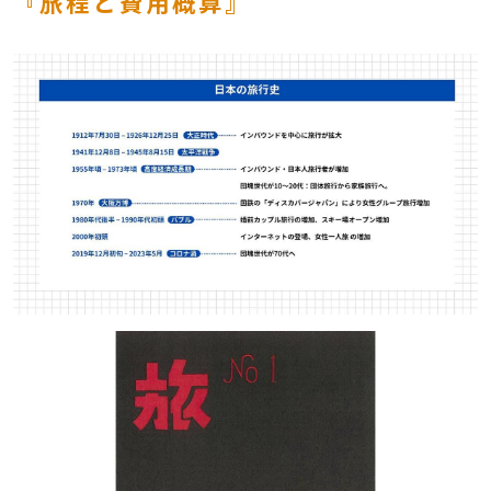
『旅程と費用概算』