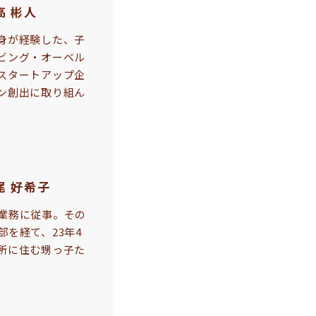
高 彬人
身が経験した、子
ビング・オーベル
スタートアップ企
ン創出に取り組ん
尾 好希子
業務に従事。その
を経て、23年4
所に住む甥っ子た