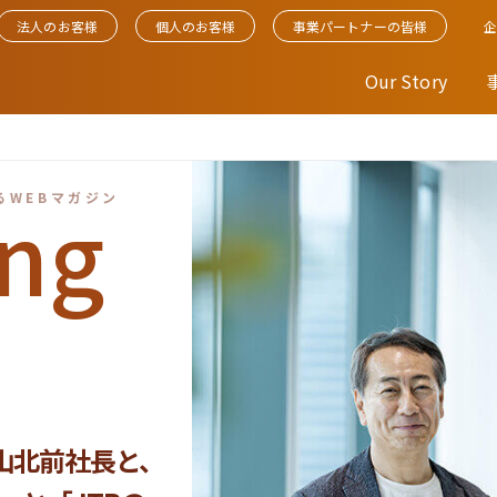
法人のお客様
個人のお客様
事業パートナーの皆様
Our Story
ng
るWEBマガジン
。二次交通の
山北前社長と、
テンツが人と
。JTBとケン