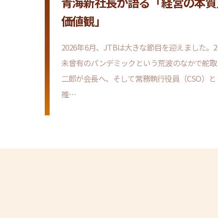
壁に挑む、「Tohoku Taxi Cr
青海新社長が語る「経営の本質
地域をつなぐ
ミンSHOWが進める地域発信
挑戦
価値観」
ーチ
「推し活」の定着も後押しとなり、右肩上がり
エンタテイメント市場。JTBグループは、「推
自然が豊かで、魅力的な景勝地も多い東北。東
2026年6月、JTBは大きな節目を迎えました。2
県民性やご当地あるあるで人気の長寿番組「秘
まれる以前から、国民的アイドルグループのツ
見どころがある一方で、「とにかく広くて、移
未曾有のパンデミックという荒波のなかで舵取
極」。この制作を手がける読売テレビと、全国
ト主催など、…
経験をお持ちの方も多いのではないでしょうか
二郎が会長へ、そして常務執行役員（CSO）
ークを持つJTBが2025年5月にタッグを組み、
りた後の二次交…
推…
マ「…