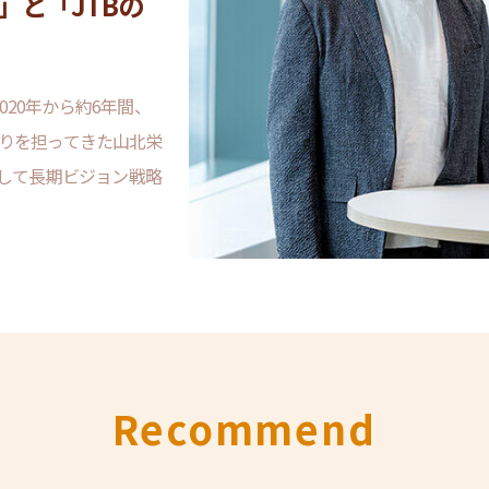
uise」担当者の
」と「JTBの
の新しいアプロ
の成長を続ける日本の
し活」という言葉が生
北の旅にはさまざまな
020年から約6年間、
密のケンミンSHOW
アーや演歌のコンサー
動に悩む！」と感じた
りを担ってきた山北栄
47都道府県にネットワ
。飛行機や新幹線を降
として長期ビジョン戦略
SNS限定ショートドラ
Recommend