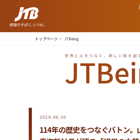
トップページ
JTBeing
JTBei
世界と人をつなぐ、新しい旅を創
2026.08.06
2026.06.30
2026.05.22
2026.04.02
広大な東北をタクシーでつなぐ
114年の歴史をつなぐバトン。
アニメも漫画もゲームも、コン
熱い地域愛をショートドラマに