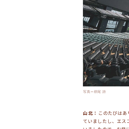
写真＝椋尾 詩
山北：
このたびはあ
ていましたし、エス
いましたので、お目