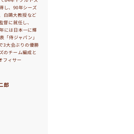
得し、90年シーズ
、白鷗大教授など
の監督に就任し、
16年には日本一に輝
代表「侍ジャパン」
Cで3大会ぶりの優勝
ーズのチーム編成と
オフィサー
二郎