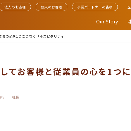
法人のお客様
個人のお客様
事業パートナーの皆様
Our Story
業員の心を1つにつなぐ「ホスピタリティ」
してお客様と従業員の心を1つ
旅行
社長