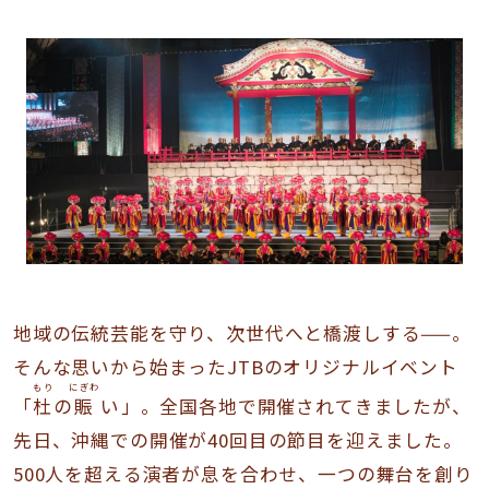
地域の伝統芸能を守り、次世代へと橋渡しする——。
そんな思いから始まったJTBのオリジナルイベント
もり
にぎわ
「
杜
の
賑
い
」。全国各地で開催されてきましたが、
先日、沖縄での開催が40回目の節目を迎えました。
500人を超える演者が息を合わせ、一つの舞台を創り