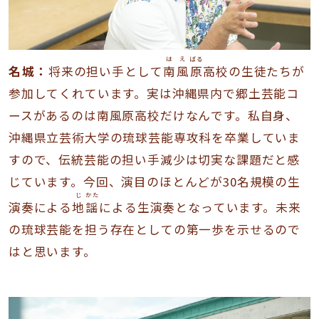
は
え
ばる
名城：
将来の担い手として
南
風
原
高校の生徒たちが
参加してくれています。実は沖縄県内で郷土芸能コ
ースがあるのは南風原高校だけなんです。私自身、
沖縄県立芸術大学の琉球芸能専攻科を卒業していま
すので、伝統芸能の担い手減少は切実な課題だと感
じています。今回、演目のほとんどが30名規模の生
じ
かた
演奏による
地
謡
による生演奏となっています。未来
の琉球芸能を担う存在としての第一歩を示せるので
はと思います。