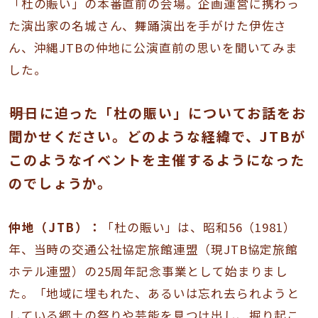
「杜の賑い」の本番直前の会場。企画運営に携わっ
た演出家の名城さん、舞踊演出を手がけた伊佐さ
ん、沖縄JTBの仲地に公演直前の思いを聞いてみま
した。
――明日に迫った「杜の賑い」についてお話をお
聞かせください。どのような経緯で、JTBが
このようなイベントを主催するようになった
のでしょうか。
仲地（JTB）：
「杜の賑い」は、昭和56（1981）
年、当時の交通公社協定旅館連盟（現JTB協定旅館
ホテル連盟）の25周年記念事業として始まりまし
た。「地域に埋もれた、あるいは忘れ去られようと
している郷土の祭りや芸能を見つけ出し、掘り起こ