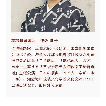
琉球舞踊演出 伊佐 幸子
琉球舞踊家 玉城流冠千会師範。国立劇場主催
公演はじめ、沖芸大琉球芸能専攻ＯＢ女流組踊
研究会めばな「二童敵討」「執心鐘入」など、
自身で主宰する「玉城流冠千会伊佐幸子琉舞道
場」主催公演、日本の祭典（ＮＹカーネギーホ
ール）、知念範紺琉装文化学院文化交流ハワイ
公演出演など、国内外で活躍。