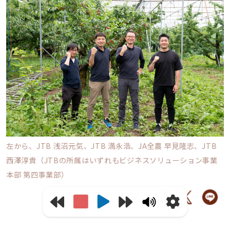
左から、JTB 浅沼元気、JTB 満永浩、JA全農 早見隆志、JTB
西澤淳貴（JTBの所属はいずれもビジネスソリューション事業
本部 第四事業部）
この記事をシェアする