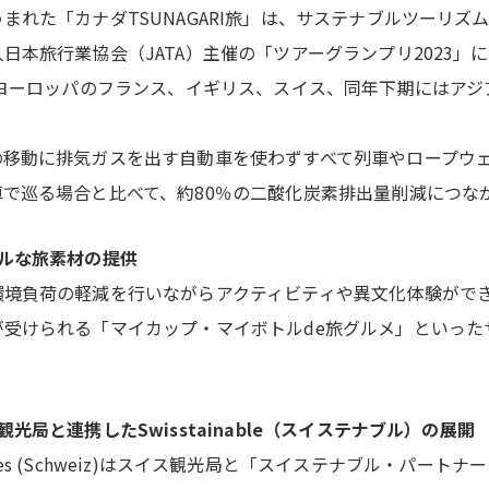
まれた「カナダTSUNAGARI旅」は、サステナブルツーリズ
日本旅行業協会（JATA）主催の「ツアーグランプリ2023」
はヨーロッパのフランス、イギリス、スイス、同年下期にはア
の移動に排気ガスを出す自動車を使わずすべて列車やロープウ
で巡る場合と比べて、約80％の二酸化炭素排出量削減につな
ルな旅素材の提供
環境負荷の軽減を行いながらアクティビティや異文化体験がで
が受けられる「マイカップ・マイボトルde旅グルメ」といった
光局と連携したSwisstainable（スイステナブル）の展開
el Services (Schweiz)はスイス観光局と「スイステナブル・