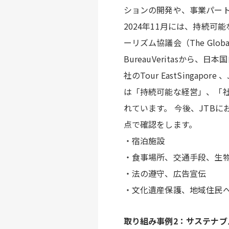
ションの開発や、事業パー
2024年11月には、持続
ーリズム協議会（The Global
BureauVeritasか
社のTour EastSinga
は「持続可能な経営」、「
れています。 今後、JTB
点で確認をします。
・宿泊施設
・食事場所、交通手段、生
・法の遵守、広告宣伝
・文化遺産保護、地域住民
取り組み事例2：サステナブル