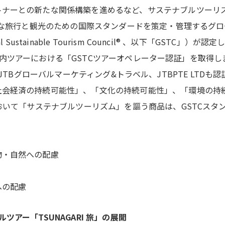
トナーとの新たな関係構築を進めるなど、サステナブルツーリ
可能な旅行と観光のための国際スタンダードを策定・管理するグ
 Sustainable Tourism Council® 、以下「GSTC」
ら、日本国内ツアーにおける「GSTCツアーオペレーター認証」を取
pore 、JTBグローバルマーケティング&トラベル、JTBPTE L
社会経済の持続可能性」、「文化の持続可能性」、「環境の持
において「サステナブルツーリズム」を謳う商品は、GSTCスタ
物・自然への配慮
への配慮
ツアー「TSUNAGARI 旅」の展開