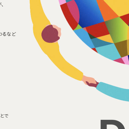
、
わるなど
ことで