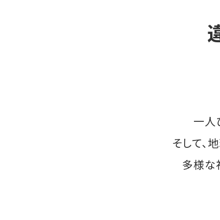
一人
そして、
多様な