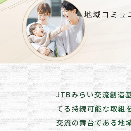
地域コミュ
JTBみらい交流創
てる持続可能な取組
交流の舞台である地