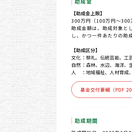
助成金
【助成金上限】
300万円（100万円〜3
助成金額は、助成対象と
し、かつ一件あたりの助
【助成区分】
文化
祭礼、伝統芸能、工
自然
森林、水辺、海洋、
人
地域福祉、人材育成
基金交付要綱（PDF 20
助成期間