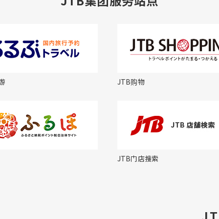
JTB集团服务站点
游
JTB购物
JTB门店搜索
J