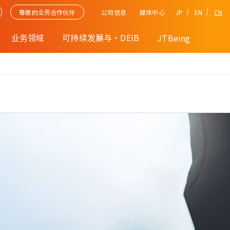
公司信息
JP
EN
CN
尊敬的业务合作伙伴
媒体中心
业务领域
可持续发展与・DEIB
JTBeing