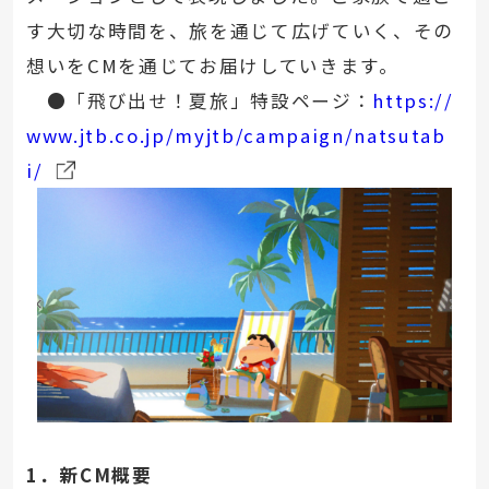
す大切な時間を、旅を通じて広げていく、その
想いをCMを通じてお届けしていきます。
●「飛び出せ！夏旅」特設ページ：
https://
www.jtb.co.jp/myjtb/campaign/natsutab
i/
1．新CM概要