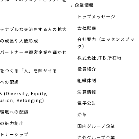
企業情報
トップメッセージ
会社概要
テナブルな交流をする人の拡大
会社案内（エッセンスブッ
の成長や人間形成
ク）
パートナーや顧客企業を輝かせ
株式会社JTB 所在地
役員紹介
をつくる「人」を輝かせる
組織体制
への配慮
決算情報
 (Diversity, Equity,
lusion, Belonging)
電子公告
環境への配慮
沿革
の魅力創出
国内グループ企業
トナーシップ
海外グループ企業