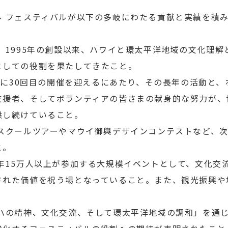
ル フェスティバルが以下の多岐にわたる貢献と実績を積
： 1995年の創設以来、ハワイと環太平洋地域の文化理
としての役割を果たしてきたこと。
6年に30回目の開催を迎えるにあたり、その長年の活動と、
支援者、そしてボランティアの皆さまの献身的な努力が、
供し続けていること。
育スクールツアーやマウイ御輿デザインコンテストなど、
と。
毎年15万人以上が参加する大規模イベントとして、文化交
された価値を祝う場となっていること。また、観光振興や
ロハの精神、文化交流、そして環太平洋地域の調和」を通