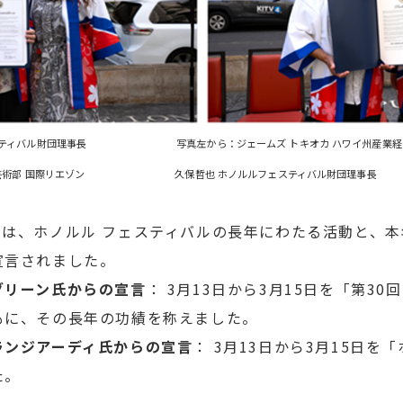
ェスティバル財団理事長 写真左から：ジェームズ トキオカ ハワイ州産業経済
 文化芸術部 国際リエゾン 久保哲也 ホノルルフェスティバル財団理事長
onでは、ホノルル フェスティバルの長年にわたる活動と、
宣言されました。
グリーン氏からの宣言
： 3月13日から3月15日を「第30
もに、その長年の功績を称えました。
ランジアーディ氏からの宣言
： 3月13日から3月15日を
た。