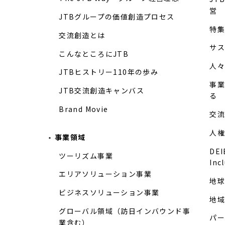
営
JTBグループの価値創造プロセス
特集
交流創造とは
サス
こんなところにJTB
人々
JTBヒストリー110年の歩み
事業
JTB交流創造キャンバス
る
Brand Movie
交流
人権
事業領域
DEIB
ツーリズム事業
Inc
エリアソリューション事業
地球
ビジネスソリューション事業
地域
グローバル領域（訪日インバウンド事
パー
業含む）