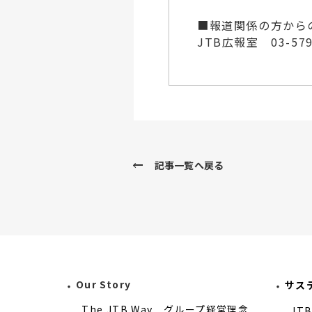
■報道関係の方から
JTB広報室 03-57
記事一覧へ戻る
Our Story
サス
The JTB Way グループ経営理念
JT