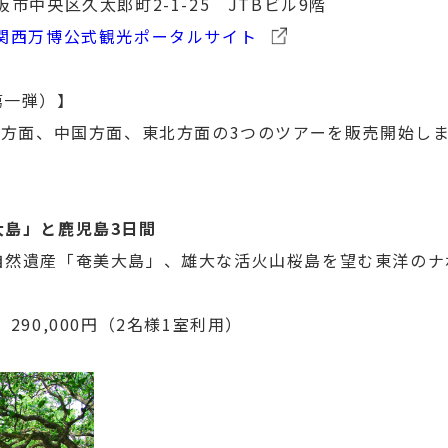
大阪市中央区久太郎町2-1-25 JTBビル9階
関西万博公式観光ポータルサイト
第一弾）】
州方面、中国方面、東北方面の3つのツアーを販売開始し
大島」と鹿児島3日間
自然遺産「奄美大島」、雄大な活火山桜島を望む東洋のナ
290,000円（2名様1室利用）