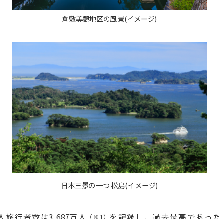
倉敷美観地区の風景(イメージ)
日本三景の一つ 松島(イメージ)
人旅行者数は
3,687
万人
を記録し、過去最高であっ
（※
1
）