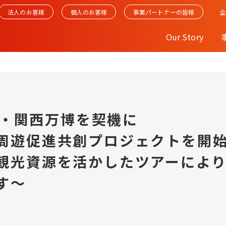
法人のお客様
個人のお客様
事業パートナーの皆様
Our Story
大阪・関西万博を契機に
周遊促進共創プロジェクトを開
観光資源を活かしたツアーによ
す～