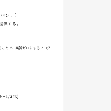
」）
（※2）
提供する。
することで、実質ゼロにするプログ
0～1/3休)