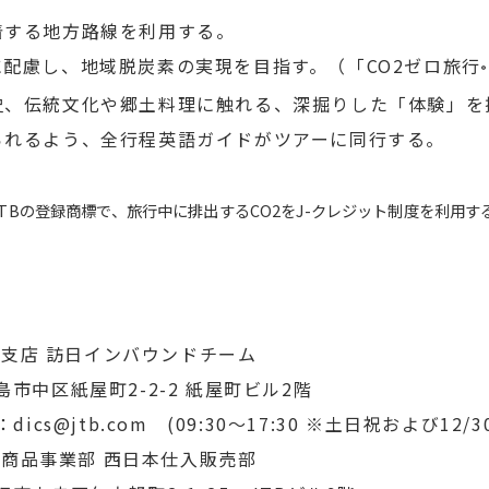
発着する地方路線を利用する。
ィに配慮し、地域脱炭素の実現を目指す。（「CO2ゼロ旅行
®
歴史、伝統文化や郷土料理に触れる、深掘りした「体験」を
得られるよう、全行程英語ガイドがツアーに同行する。
JTBの登録商標で、旅行中に排出するCO2をJ-クレジット制度を利用
島支店 訪日インバウンドチーム
広島市中区紙屋町2-2-2 紙屋町ビル2階
：
dics@jtb.com
(09:30～17:30 ※土日祝および12/3
入商品事業部 西日本仕入販売部