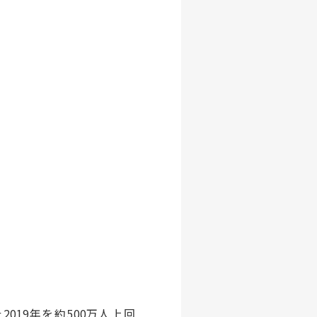
た
2019
年を約
500
万人上回