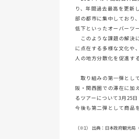
り、年間過去最高を更新
部の都市に集中しており
低下といったオーバーツ
このような課題の解決
に点在する多様な文化や
人の地方分散化を促進す
取り組みの第一弾とし
阪・関西圏での滞在に加
るツアーについて
3
月
25
日
今後も第二弾として商品
（※1） 出典：日本政府観光局（