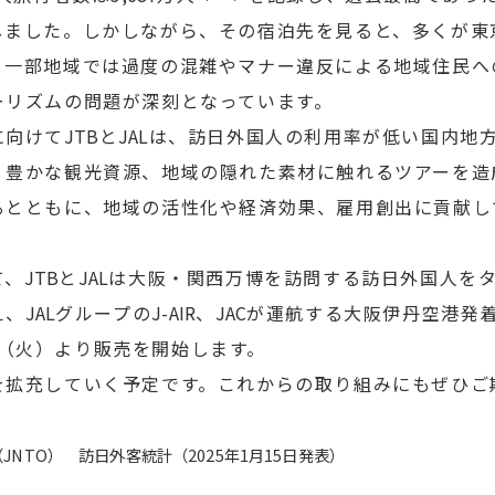
しました。しかしながら、その宿泊先を見ると、多くが東
、一部地域では過度の混雑やマナー違反による地域住民へ
ーリズムの問題が深刻となっています。
に向けて
JTB
と
JAL
は、訪日外国人の利用率が低い国内地
、豊かな観光資源、地域の隠れた素材に触れるツアーを造
るとともに、地域の活性化や経済効果、雇用創出に貢献し
て、
JTB
と
JAL
は大阪・関西万博を訪問する訪日外国人を
え、
JAL
グループの
J-AIR
、
JAC
が運航する大阪伊丹空港発
（火）より販売を開始します。
を拡充していく予定です。これからの取り組みにもぜひご
JNTO） 訪日外客統計（2025年1月15日発表）