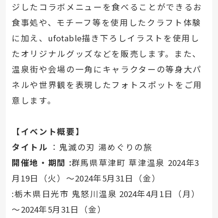
ジしたコラボメニューを食べることができるお
食事処や、モチーフ等を使用したクラフト体験
に加え、
ufotable
描き下ろしイラストを使用し
たオリジナルグッズなどを販売します。また、
温泉街や会場の一角にキャラクターの等身大パ
ネルや世界観を表現したフォトスポットをご用
意します。
【イベント概要】
タイトル
：鬼滅の刃 湯めぐりの旅
開催地・期間
:
群馬県草津町 草津温泉
2024
年
3
月
19
日（火）～
2024
年
5
月
31
日（金）
:栃木県日光市 鬼怒川温泉
2024
年
4
月
1
日（月）
～
2024
年
5
月
31
日（金）