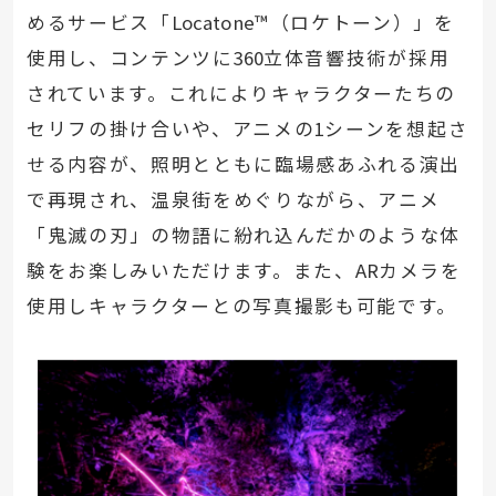
めるサービス「
Locatone
™（ロケトーン）」を
使用し、コンテンツに
360
立体音響技術が採用
されています。これによりキャラクターたちの
セリフの掛け合いや、アニメの
1
シーンを想起さ
せる内容が、照明とともに臨場感あふれる演出
で再現され、温泉街をめぐりながら、アニメ
「鬼滅の刃」の物語に紛れ込んだかのような体
験をお楽しみいただけます。また、
AR
カメラを
使用しキャラクターとの写真撮影も可能です。