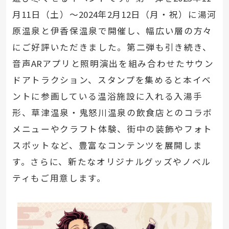
月
11
日（土）～
2024
年
2
月
12
日（月・祝）に湯河
原温泉と伊香保温泉で開催し、幅広い層の方々
にご好評いただきました。第二弾も引き続き、
音声
AR
アプリと照明演出を組み合わせたサウン
ドアトラクション、スタンプを集めると本イベ
ントに参画している温浴施設に入れる入湯手
形、草津温泉・鬼怒川温泉の飲食店とのコラボ
メニューやクラフト体験、街中の装飾やフォト
スポットなど、豊富なコンテンツを展開しま
す。さらに、新たなオリジナルグッズやノベル
ティもご用意します。