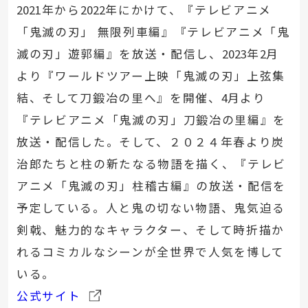
2021
年から
2022
年にかけて、『テレビアニメ
「鬼滅の刃」 無限列車編』『テレビアニメ「鬼
滅の刃」遊郭編』を放送・配信し、
2023
年
2
月
より『ワールドツアー上映「鬼滅の刃」上弦集
結、そして刀鍛冶の里へ』を開催、
4
月より
『テレビアニメ「鬼滅の刃」刀鍛冶の里編』を
放送・配信した。そして、２０２４年春より炭
治郎たちと柱の新たなる物語を描く、『テレビ
アニメ「鬼滅の刃」柱稽古編』の放送・配信を
予定している。人と鬼の切ない物語、鬼気迫る
剣戟、魅力的なキャラクター、そして時折描か
れるコミカルなシーンが全世界で人気を博して
いる。
公式サイト