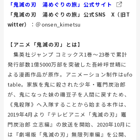
「鬼滅の刃 湯めぐりの旅」公式サイト
「鬼滅の刃 湯めぐりの旅」公式
SNS
X
（旧
T
witter
）
：＠
onsen_kimetsu
【アニメ「鬼滅の刃」とは】
集英社ジャンプ コミックス
1
巻～
23
巻で累計
発行部数
1
億
5000
万部を突破した吾峠呼世晴に
よる漫画作品が原作。アニメーション制作は
ufo
table
。家族を鬼に殺された少年・竈門炭治郎
が、鬼になった妹の禰
豆子を人間に戻すため、
《鬼殺隊》へ入隊することから始まる本作は、
2019
年
4
月より『テレビアニメ「鬼滅の刃」竈
門炭治郎 立志編』の放送を開始、
2020
年
10
月に
は『劇場版「鬼滅の刃」無限列車編』を公開、