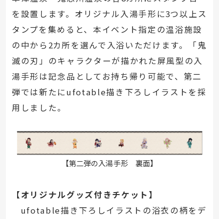
を設置します。オリジナル入湯手形に
3
つ以上ス
タンプを集めると、本イベント指定の温浴施設
の中から
2
カ所を選んで入浴いただけます。「鬼
滅の刃」のキャラクターが描かれた屏風型の入
湯手形は記念品としてお持ち帰り可能で、第二
弾では新たにufotable描き下ろしイラストを採
用しました。
【第二弾の入湯手形 裏面】
【オリジナルグッズ付きチケット】
ufotable描き下ろしイラストの浴衣の柄をデ