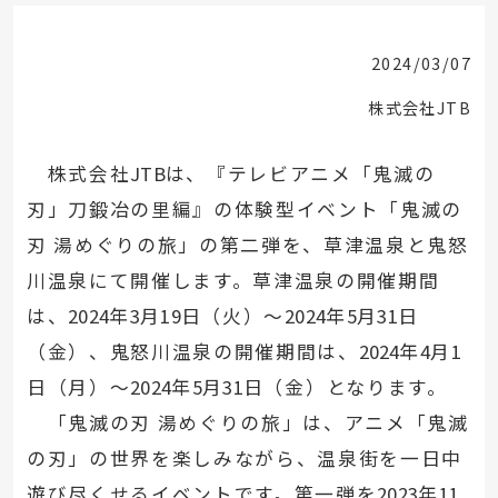
2024/03/07
株式会社JTB
株式会社
JTB
は、『テレビアニメ「鬼滅の
刃」刀鍛冶の里編』の体験型イベント「鬼滅の
刃 湯めぐりの旅」の第二弾を、草津温泉と鬼怒
川温泉にて開催します。草津温泉の開催期間
は、
2024
年
3
月
19
日（火）～
2024
年
5
月
31
日
（金）、鬼怒川温泉の開催期間は、
2024
年
4
月
1
日（月）～
2024
年
5
月
31
日（金）となります。
「鬼滅の刃 湯めぐりの旅」は、アニメ「鬼滅
の刃」の世界を楽しみながら、温泉街を一日中
遊び尽くせるイベントです。第一弾を
2023
年
11