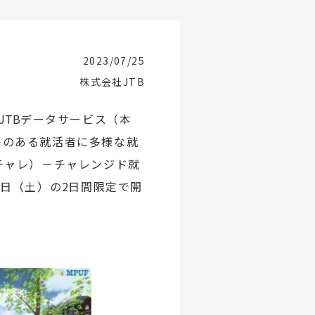
2023/07/25
株式会社JTB
JTB
データサービス（本
害のある就活者に多様な就
チャレ）－チャレンジド就
9
日（土）の
2
日間限定で開