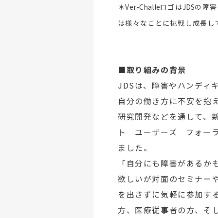
＊
Ver-Challe
ロゴは
JDS
の障害
は様々なことに挑戦し成長し
■取り組みの背景
JDSは、障害やハンディ
自分の働き方に不安を抱
研究開発などを通して、
ト ユーザーズ フォー
ました。
「自分にも障害があるか
欲しいが対面のセミナー
を出さずに気軽に参加す
方、医療従事者の方、そ