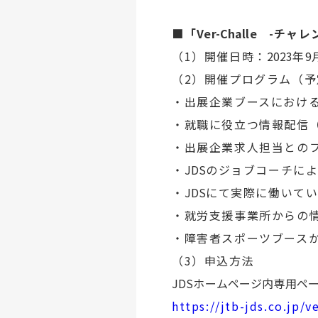
■「
Ver-Challe
-
チャレ
（1）開催日時：
2023
年
9
（2）開催プログラム（予
・出展企業ブースにおけ
・就職に役立つ情報配信
・出展企業求人担当との
・
JDS
のジョブコーチに
・
JDS
にて実際に働いて
・就労支援事業所からの
・障害者スポーツブース
（3）申込方法
JDSホームページ内専用ペ
https://jtb-jds.co.jp/v