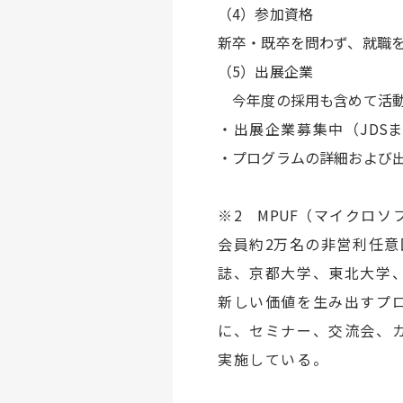
（4）参加資格
新卒・既卒を問わず、就職
（5）出展企業
今年度の採用も含めて活動
・出展企業募集中（
JDS
・プログラムの詳細および出
※
2
MPUF
（マイクロソ
会員約
2
万名の非営利任意
誌、京都大学、東北大学
新しい価値を生み出すプ
に、セミナー、交流会、
実施している。