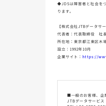
◆JDSは障害者と社会
ります。
【株式会社
JTB
データサ
代表者：代表取締役 社長
所在地：東京都江東区木
設立：
1992
年
10
月
企業サイト：
https://www
■一般のお客様、企
JTBデータサービス