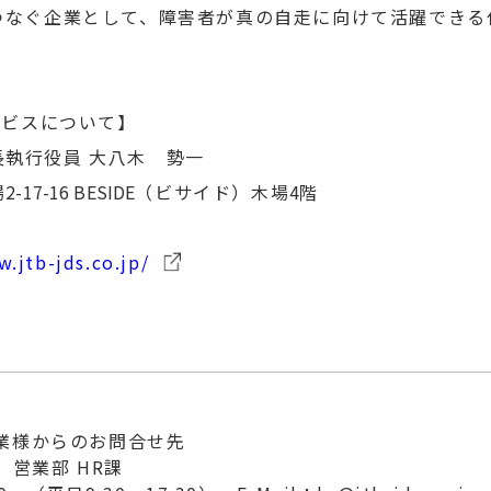
をつなぐ企業として、障害者が真の自走に向けて活躍できる
ービスについて】
執行役員 大八木 勢一
場
2-17-16 BESIDE
（ビサイド）木場
4
階
.jtb-jds.co.jp/
業様からのお問合せ先
 営業部 HR課