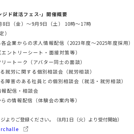
ンジド就活フェス
-
」開催概要
月
8
日（金）～
9
月
9
日（土）
10
時～
17
時
定）
る各企業からの求人情報配信（
2023
年度～
2025
年度採用）
（エントリーシート・面接対策等）
フリートーク（アバター同士の面談）
よる就労に関する個別相談会（就労相談）
いる障害のある社員との個別相談会（就活・就労相談）
情報配信・相談会
からの情報配信（体験会の案内等）
ージよりご登録ください
。（8月1日（火）より受付開始）
erchalle