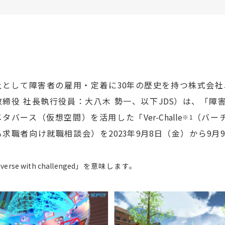
社として障害者の雇用・定着に
30
年の歴史を持つ株式会社
締役 社長執行役員：大八木 勢一、以下
JDS
）は、「障
メタバース（仮想空間）を活用した「
Ver-Challe
（バー
※
1
る求職者向け就職相談会）を
2023
年
9
月
8
日（金）から
9
月
verse with challenged
」を意味します。