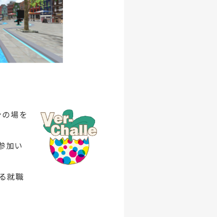
ンの場を
参加い
る就職