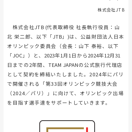
株式会社JTB
株式会社
JTB (
代表取締役 社長執行役員：山
北 栄二郎、以下「
JTB
」
)
は、公益財団法人日本
オリンピック委員会（会長：山下 泰裕、以下
「
JOC
」）と、
2023
年
1
月
1
日から
2024
年
12
月
31
日までの
2
年間、
TEAM JAPAN
の公式旅行代理店
として契約を締結いたしました。2024年にパリ
で開催される「第33回オリンピック競技大会
（2024／パリ）」に向けて、オリンピック出場
を目指す選手達をサポートしていきます。