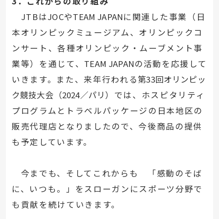
3
．これからの取り組み
JTBは
JOC
や
TEAM JAPAN
に関連した事業（日
本オリンピックミュージアム、オリンピックコ
ンサート、各種オリンピック・ムーブメント事
業等）を通じて、
TEAM JAPAN
の活動を応援して
いきます。また、来年行われる
第
33
回オリンピッ
ク競技大会（
2024
／パリ
）では、ホスピタリティ
プログラムとトラベルパッケージの日本地区の
販売代理店となりましたので、今後商品の提供
も予定しています。
今までも、そしてこれからも 「感動のそば
に、いつも。」をスローガンにスポーツ分野で
も貢献を続けていきます。