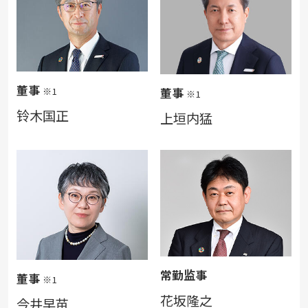
董事
※1
董事
※1
铃木国正
上垣内猛
常勤监事
董事
※1
花坂隆之
今井早苗