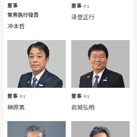
董事
董事
※1
常务执行役员
泽登正行
冲本哲
董事
董事
※1
※1
榊原篤
岩城弘明