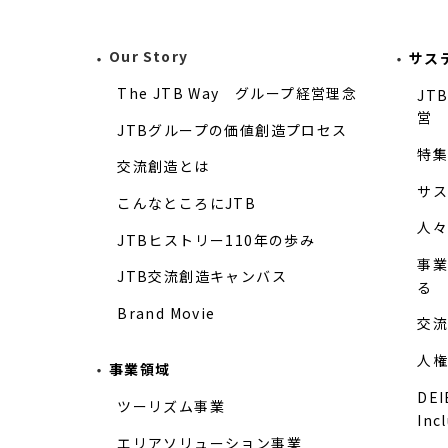
Our Story
サス
The JTB Way グループ経営理念
JT
営
JTBグループの価値創造プロセス
特集
交流創造とは
サス
こんなところにJTB
人々
JTBヒストリー110年の歩み
事業
JTB交流創造キャンバス
る
Brand Movie
交流
人権
事業領域
DEIB
ツーリズム事業
Inc
エリアソリューション事業