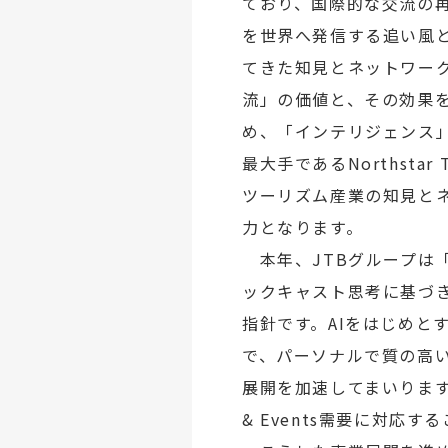
ており、国際的な交流の
を世界へ発信する追い風
てきた知見とネットワー
流」の価値と、その効果
め、「インテリジェンス」
最大手であるNorthsta
ツーリズム産業の知見と
力となります。
本年、JTBグループは
ックキャスト思考に基づ
指針です。AIをはじめ
で、パーソナルで質の高
展開を加速してまいります
& Events需要に対