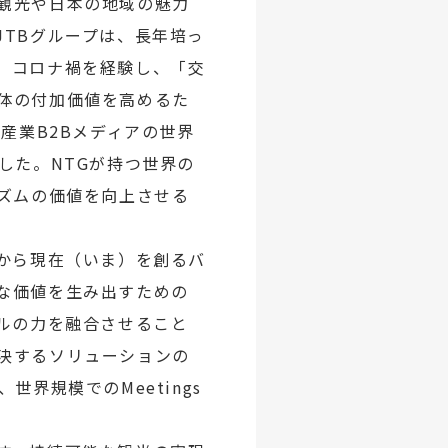
観光や日本の地域の魅力
TBグループは、長年培っ
。コロナ禍を経験し、「交
体の付加価値を高めるた
産業B2Bメディアの世界
しました。NTGが持つ世界の
リズムの価値を向上させる
から現在（いま）を創るバ
な価値を生み出すための
ルの力を融合させること
決するソリューションの
界規模でのMeetings