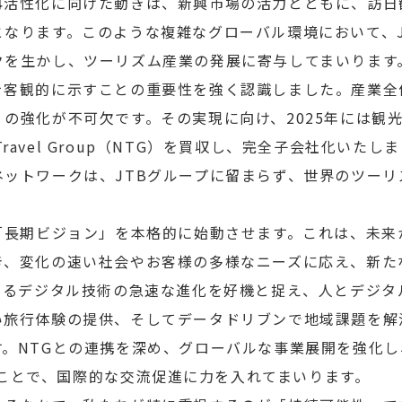
再活性化に向けた動きは、新興市場の活力とともに、訪日
となります。このような複雑なグローバル環境において、J
クを生かし、ツーリズム産業の発展に寄与してまいります
を客観的に示すことの重要性を強く認識しました。産業全
の強化が不可欠です。その実現に向け、2025年には観光
r Travel Group（NTG）を買収し、完全子会社化いた
ネットワークは、JTBグループに留まらず、世界のツー
「長期ビジョン」を本格的に始動させます。これは、未来
き、変化の速い社会やお客様の多様なニーズに応え、新た
とするデジタル技術の急速な進化を好機と捉え、人とデジタ
い旅行体験の提供、そしてデータドリブンで地域課題を解
。NTGとの連携を深め、グローバルな事業展開を強化し、世
応することで、国際的な交流促進に力を入れてまいります。