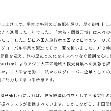
し上げます。平素は格別のご高配を賜り、厚く御礼申し
きく進展した一年でした。「大阪・関西万博」は人々の
いたしました。訪日外国人旅行者の回復は日本のツーリズ
もグローバル事業の躍進でその一翼を担いました。JTB
う節目を迎え、旅の歴史と文化を未来へつなぐ役割を心に
Tourism）よりアジア太平洋地域の観光発展への貢献を
した。この栄誉を胸に、私たちはグローバル企業としての
進に尽力してまいる所存です。
経済見通し
によれば、世界経済は依然として不確実性の
＊1
下振れリスクが指摘されています。しかしながら、多国間