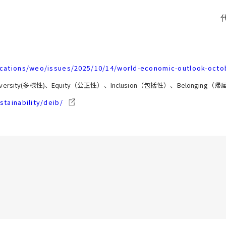
lications/weo/issues/2025/10/14/world-economic-outlook-octo
sity(多様性)、Equity（公正性）、Inclusion（包括性）、Belonging（
stainability/deib/