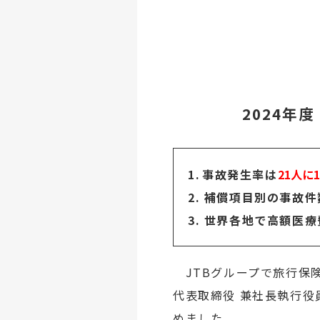
2024年
1
.
事故発生率は
21人に
2. 補償項目別の事故件
3. 世界各地で高額医
JTBグループで旅行保険
代表取締役 兼社長執行役
めました。