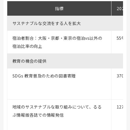
指標
2023
サステナブルな交流をする人を拡大
宿泊者割合：大阪・京都・東京の宿泊vs以外の
55%
宿泊比率の向上
教育の機会の提供
SDGs 教育普及のための図書寄贈
370冊
地域のサステナブルな取り組みについて、るる
127冊
ぶ情報版各誌での情報発信