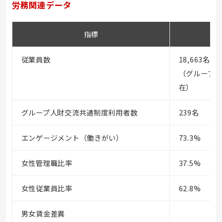
労務関連データ
指標
2
従業員数
18,663名
（グループ全体
在）
グループ人財交流共通制度利用者数
239名
エンゲージメント（働きがい）
73.3%
女性管理職比率
37.5%
女性従業員比率
62.8%
男女賃金差異