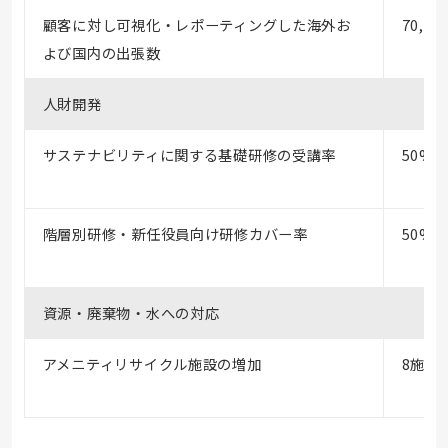
顧客に対し可視化・レポーティングした海外お
70,00
よび国内の出張数
人財開発
サステナビリティに関する基礎研修の受講率
50%
階層別研修・新任役員向け研修カバー率
50%
資源・廃棄物・水への対応
アメニティリサイクル施設の増加
8施設