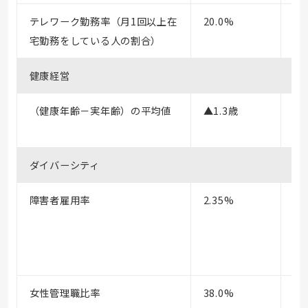
テレワーク勤務率（月1回以上在
20.0%
21
宅勤務をしている人の割合）
健康経営
（健康年齢－実年齢）の平均値
▲1.3歳
▲1
ダイバーシティ
障害者雇用率
2.35%
2.
女性管理職比率
38.0%
37