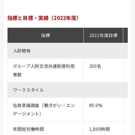
指標と目標・実績（2022年度）
指標
2022年度目標
2
人財開発
グループ人財交流共通制度利用
200名
23
者数
ワークスタイル
社員意識調査（働きがい・エン
80.0%
73
ゲージメント）
年間総労働時間
1,800時間
1,