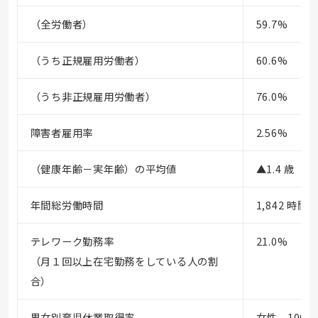
（全労働者）
59.7%
（うち正規雇用労働者）
60.6%
（うち非正規雇用労働者）
76.0%
障害者雇用率
2.56%
（健康年齢－実年齢）の平均値
▲1.4 歳
年間総労働時間
1,842 時間
テレワーク勤務率
21.0%
（月１回以上在宅勤務をしている人の割
合）
男女別育児休業取得率
女性 100.0