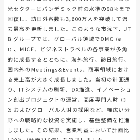
光セクターはパンデミック前の水準の98％まで
回復し、訪日外客数も3,600万人を突破して過
去最高を更新しました。このような市況下、JT
B グループでは、グローバル領域でDMC
（※
、MICE、ビジネストラベルの各事業が多角
1）
的に成長するとともに、海外旅行、訪日旅行、
国内外のMeetings&Events、商事領域におけ
る売上高が大きく成長しました。当初の計画通
り、ITシステムの刷新、DX推進、イノベーショ
ン創出プロジェクトの運営、高度専門人財
（※
およびグローバル人財の採用など、幅広い分
2）
野への戦略的な投資を実施し、基盤整備を推進
しました。その結果、営業利益において計画比
128％（計画116億）を達成しました。