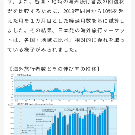
す。また、各国・地域の海外旅行者数の回復状
況を比較するために、
2019
年同月から
10%
を超
えた月を１カ月目とした経過月数を基に試算し
ました。その結果、日本発の海外旅行マーケッ
トは、各国・地域に比べ、相対的に後れを取っ
ている様子がみられました。
【海外旅行者数とその伸び率の推移】