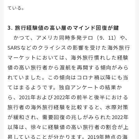
ている。
3.
旅行経験値の高い層のマインド回復が鍵
かつて、アメリカ同時多発テロ（
9
．
11
）や、
SARS
などのクライシスの影響を受けた海外旅行
マーケットにおいては、海外旅行慣れした経験
値の高い旅行者から渡航を再開する傾向がみら
れていました。この傾向はコロナ禍以降にも当
てはまるようです。独自アンケートの結果か
ら、
2021
年および
2022
年の前半と後半における
旅行者の海外旅行経験を比較すると、水際対策
が緩和され、需要回復の兆しがみられた
2022
年
以降は、徐々に経験値の高い旅行者の割合が上
昇していることが分かります。
2019
年時点の海