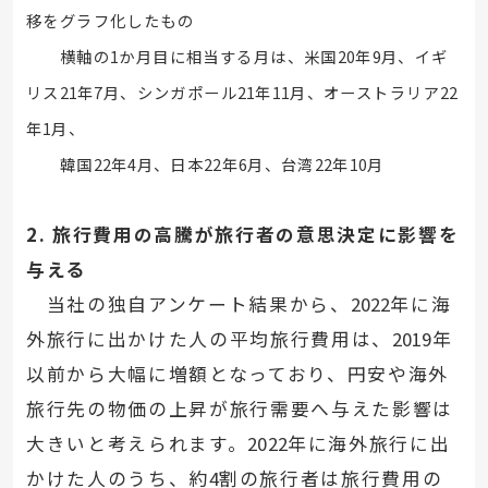
移をグラフ化したもの
横軸の
1
か月目に相当する月は、米国
20
年
9
月、イギ
リス
21
年
7
月、シンガポール
21
年
11
月、オーストラリア
22
年
1
月、
韓国
22
年
4
月、日本
22
年
6
月、台湾
22
年
10
月
2.
旅行費用の高騰が旅行者の意思決定に影響を
与える
当社の独自アンケート結果から、
2022
年に海
外旅行に出かけた人の平均旅行費用は、
2019
年
以前から大幅に増額となっており、円安や海外
旅行先の物価の上昇が旅行需要へ与えた影響は
大きいと考えられます。
2022
年に海外旅行に出
かけた人のうち、約
4
割の旅行者は旅行費用の