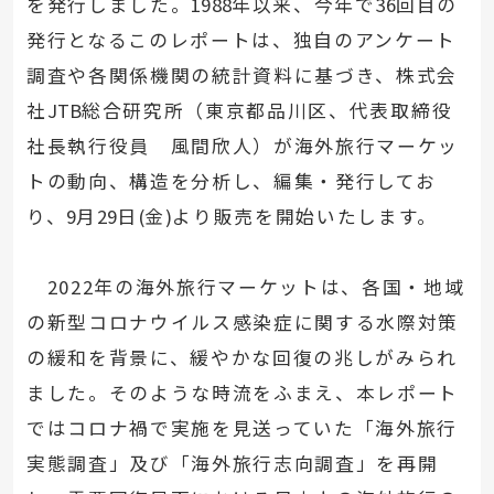
を発行しました。
1988
年以来、今年で
36
回目の
発行となるこのレポートは、独自のアンケート
調査や各関係機関の統計資料に基づき、株式会
社
JTB
総合研究所（東京都品川区、代表取締役
社長執行役員 風間欣人）が海外旅行マーケッ
トの動向、構造を分析し、編集・発行してお
り、
9
月
29
日
(
金
)
より販売を開始いたします。
2022年の海外旅行マーケットは、各国・地域
の新型コロナウイルス感染症に関する水際対策
の緩和を背景に、緩やかな回復の兆しがみられ
ました。そのような時流をふまえ、本レポート
ではコロナ禍で実施を見送っていた「海外旅行
実態調査」及び「海外旅行志向調査」を再開