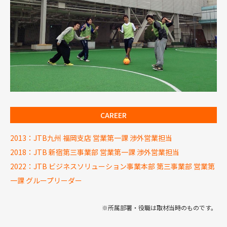
CAREER
2013：JTB九州 福岡支店 営業第一課 渉外営業担当
2018：JTB 新宿第三事業部 営業第一課 渉外営業担当
2022：JTB ビジネスソリューション事業本部 第三事業部 営業第
一課 グループリーダー
※所属部署・役職は取材当時のものです。