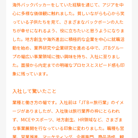
海外バックパッカーをしていた経験を通じて、アジアを中
心に多様な価値観に触れました。貧しいながらも心から笑
っている子供たちを見て、さまざまなバックボーンの人た
ちが幸せになれるよう、役に立ちたいと思うようになりま
した。地方創生や海外進出に積極的な企業を中心に就職活
動を始め、業界研究や企業研究を進める中で、JTBグルー
プの幅広い事業領域に強い興味を持ち、入社に至りまし
た。面接から内定までの明確なプロセスとスピード感も印
象に残っています。
入社して驚いたこと
業種と働き方の幅です。入社前は「JTB＝旅行業」のイメ
ージがありましたが、入社後は旅行業界の枠にとらわれ
ず、MICEやスポーツ、地方創生、HR領域など、さまざま
な事業展開を行なっている印象に変わりました。職種も営
業、営業推進、マーケティング、企画専門、商品造成、観