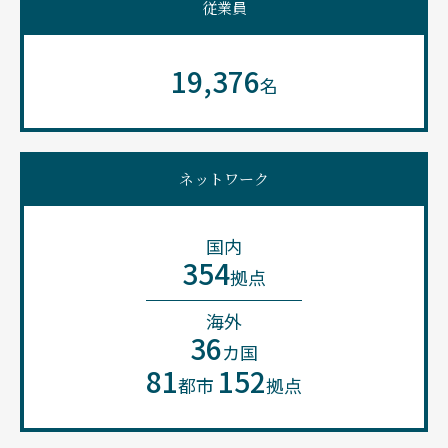
従業員
19,376
名
ネットワーク
国内
354
拠点
海外
36
カ国
81
152
都市
拠点