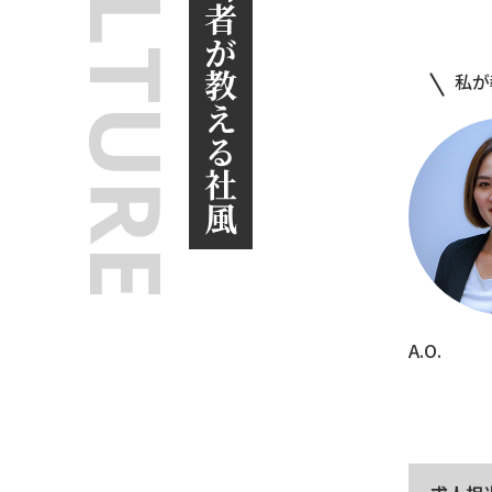
CULTURE
求人担当者が教える社風
私が
A.O.