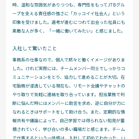
時、温和な雰囲気がありつつも、専門性をもってJTBグル
ープを支える責任感の強さに「カッコイイ社会人」という
印象を受けました。選考が進むにつれて出会った社員にも
素敵な人が多く、「一緒に働いてみたい」と感じました。
入社して驚いたこと
事務系の仕事なので、個人で黙々と働くイメージがありま
した。けれど実際には、チームメンバー同士でしっかりコ
ミュニケーションをとり、協力して進めることが大切。在
宅勤務が浸透している現在も、リモート会議やチャットの
やり取りで気軽に連絡を取り合っています。担当業務で判
断に悩んだ時にはメンバーに助言を求め、逆に自分が力に
なれるときはサポートをして助け合う。また、定期的な情
報共有や議論によって、自己学習では得られない知見が蓄
積されていく、学び合いの多い職場だと感じます。チーム
で仕事するという一体感は、入社して初めてわかった、い