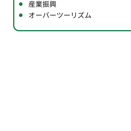
2026年3月30日
WEB
NewsPicks 掲載
【対談】「消費される観光地」を超えて、成熟社会の旅は
どう設計されるか ～建築家・藤本壮介氏ｘJTBエリア
ソリューション事業部長～
2026年2月9日
WEB
東洋経済オンライン掲載